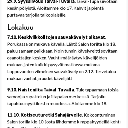
29.9. Syyssiivous Taival-Tuvalla.
Taival-Tupa siivotaan
kesän pölyistä. Aloitamme klo 17. Kahvit ja pientä
purtavaa tarjolla talkoolaisille.
Lokakuu
7.10.
Keskiviikkoiltojen sauvakävelyt alkavat.
Porukassa on mukava kävellä. Lähtö Salon torilta klo 18,
paluu samaan paikkaan. Noin tunnin kävelyreitti sovitaan
osanottajien kesken. Vauhti määräytyy kävelijöiden
mukaan, joten kaikki pysyvät matkassa mukana.
Loppuvuoden viimeinen sauvakävely on 2.12.
Tervetuloa
mukaan vanhat ja uudet kävelijät!
9.10.
Naistenilta Taival-Tuvalla
. Tule tapaamaan toisia
samoojia rupattelun ja iltapalan merkeissä. Tarjoilu
tapahtuu nyyttikestin muodossa. Aloitamme klo 18.
11.10.
Kotiseuturetki Sahajärvelle
. Kokoontuminen
Salon torilla klo 10, josta lähdemme kimppakyydeillä kohti