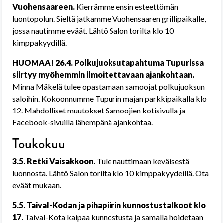
Vuohensaareen.
Kierrämme ensin esteettömän
luontopolun. Sieltä jatkamme Vuohensaaren grillipaikalle,
jossa nautimme eväät. Lähtö Salon torilta klo 10
kimppakyydillä.
HUOMAA! 26.4. Polkujuoksutapahtuma Tupurissa
siirtyy myöhemmin ilmoitettavaan ajankohtaan.
Minna Mäkelä tulee opastamaan samoojat polkujuoksun
saloihin. Kokoonnumme Tupurin majan parkkipaikalla klo
12. Mahdolliset muutokset Samoojien kotisivulla ja
Facebook-sivuilla lähempänä ajankohtaa.
Toukokuu
3.5. Retki Vaisakkoon.
Tule nauttimaan keväisestä
luonnosta. Lähtö Salon torilta klo 10 kimppakyydeillä. Ota
eväät mukaan.
5.5. Taival-Kodan ja pihapiirin kunnostustalkoot klo
17.
Taival-Kota kaipaa kunnostusta ja samalla hoidetaan