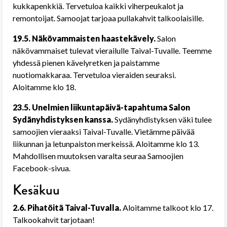
kukkapenkkiä. Tervetuloa kaikki viherpeukalot ja
remontoijat. Samoojat tarjoaa pullakahvit talkoolaisille.
19.5. Näkövammaisten haastekävely.
Salon
näkövammaiset tulevat vierailulle Taival-Tuvalle. Teemme
yhdessä pienen kävelyretken ja paistamme
nuotiomakkaraa. Tervetuloa vieraiden seuraksi.
Aloitamme klo 18.
23.5. Unelmien liikuntapäivä-tapahtuma Salon
Sydänyhdistyksen kanssa.
Sydänyhdistyksen väki tulee
samoojien vieraaksi Taival-Tuvalle. Vietämme päivää
liikunnan ja letunpaiston merkeissä. Aloitamme klo 13.
Mahdollisen muutoksen varalta seuraa Samoojien
Facebook-sivua.
Kesäkuu
2.6. Pihatöitä Taival-Tuvalla.
Aloitamme talkoot klo 17.
Talkookahvit tarjotaan!