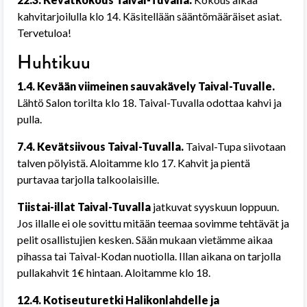
kahvitarjoilulla klo 14. Käsitellään sääntömääräiset asiat.
Tervetuloa!
Huhtikuu
1.4. Kevään viimeinen sauvakävely Taival-Tuvalle.
Lähtö Salon torilta klo 18. Taival-Tuvalla odottaa kahvi ja
pulla.
7.4. Kevätsiivous Taival-Tuvalla.
Taival-Tupa siivotaan
talven pölyistä. Aloitamme klo 17. Kahvit ja pientä
purtavaa tarjolla talkoolaisille.
Tiistai-illat Taival-Tuvalla
jatkuvat syyskuun loppuun.
Jos illalle ei ole sovittu mitään teemaa sovimme tehtävät ja
pelit osallistujien kesken. Sään mukaan vietämme aikaa
pihassa tai Taival-Kodan nuotiolla. Illan aikana on tarjolla
pullakahvit 1€ hintaan. Aloitamme klo 18.
12.4. Kotiseuturetki Halikonlahdelle ja