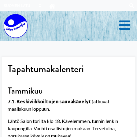
Skip
SUOMEN LATU
to
content
Tapahtumakalenteri
Tammikuu
7.1. Keskiviikkoiltojen sauvakävelyt
jatkuvat
maaliskuun loppuun.
Lähtö Salon torilta klo 18. Kävelemme n. tunnin lenkin
kaupungilla. Vauhti osallistujien mukaan. Tervetuloa,
porukassa kävely on mukavaa!