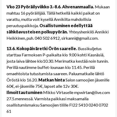
Vko 23 Pyöräilyviikko 3.-8.6. Ahvenanmaalla.
Mukaan
mahtuu 16 pyöräilijää. Tällä hetkellä kaikki paikat on
varattu, mutta voit kysellä Annikilta mahdollisia
peruutuspaikkoja.
Osallistuminen edellyttää
sähköavusteisen polkupyörän.
Yhteyshenkilö Annikki
Heikkinen, puh. 040 502 6912, sirkanni@gmail.com.
13.6.
Kokopäiväretki Örön saarelle.
Bussikuljetus
starttaa Farmoksen P-paikalta klo 9.00 kohti Kasnäsiä,
josta laiva lähtee klo10.30. Merimatka kestää noin tunnin.
Perillä nautimme buffet-lounaan klo 11.45. Perillä
omaehtoista tutustumista saareen. Paluumatkalle lähtö
Öröstä klo 16.20.
Matkan hinta
Salon samoojien jäsenille
60€, ei-jäsenille 75€, lapset alle 12v 30€.
Ilmoittautuminen
Mikko Virtaselle mpwirtan@live.com
27.5.mennessä. Varmista paikkasi maksamalla
osallistumismaksu Samoojien tilille FI22 5410 0240 0702
61