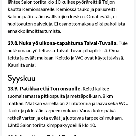
lähtee Salon torilta klo 10 kulkee pyöräreittiä Teijon
kautta Kemiönsaarelle. Kemiössä tauko ja paluureitti
Saloon päätetään osallistujien kesken. Omat eväät, ei
huoltoauton palveluja. Ei osanottomaksua eikä pakollista
ennakkoilmoittautumista.
29.8. Nuku yö ulkona-tapahtuma Taival-Tuvalla.
Tule
nukkumaan yö teltassa Taival-Tuvan pihapiirissä. Oma
teltta ja eväät mukaan. Keittiö ja WC ovat käytettävissä.
Kauniita unia!
Syyskuu
13.9.
Patikkaretki Torronsuolle.
Reitti kulkee
suomaisemassa pitkospuita ja metsäpolkua n. 8 km
matkan. Matkan varrella on 2 lintutornia ja laavu sekä WC.
Taukoja pidetään tarpeen mukaan. Varaa koko päivä
retkeä varten ja ota eväät ja juotavaa tarpeeksi mukaan.
Lähtö Salon torilta kimppakyydeillä klo 10.