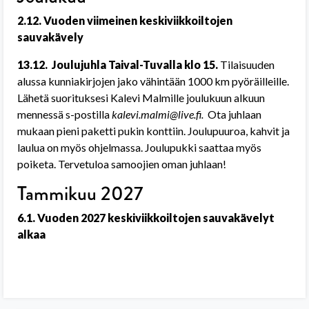
2.12. Vuoden viimeinen keskiviikkoiltojen
sauvakävely
13.12. Joulujuhla Taival-Tuvalla klo 15.
Tilaisuuden
alussa kunniakirjojen jako vähintään 1000 km pyöräilleille.
Lähetä suorituksesi Kalevi Malmille joulukuun alkuun
mennessä s-postilla
kalevi.malmi@live.fi.
Ota juhlaan
mukaan pieni paketti pukin konttiin. Joulupuuroa, kahvit ja
laulua on myös ohjelmassa. Joulupukki saattaa myös
poiketa. Tervetuloa samoojien oman juhlaan!
Tammikuu 2027
6.1. Vuoden 2027 keskiviikkoiltojen sauvakävelyt
alkaa