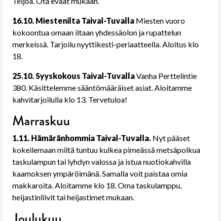
Teijoa. Ota eväät mukaan.
16.10.
Miestenilta Taival-Tuvalla
Miesten vuoro
kokoontua omaan iltaan yhdessäolon ja rupattelun
merkeissä. Tarjoilu nyyttikesti-periaatteella. Aloitus klo
18.
25.10.
Syyskokous Taival-Tuvalla
Vanha Perttelintie
380. Käsittelemme sääntömääräiset asiat. Aloitamme
kahvitarjoilulla klo 13. Tervetuloa!
Marraskuu
1.11.
Hämäränhommia Taival-Tuvalla.
Nyt pääset
kokeilemaan miltä tuntuu kulkea pimeässä metsäpol
kua
taskulampun tai lyhdyn valossa ja istua nuotiokahvilla
kaamoksen ympäröimänä. Samalla voit paistaa omia
makkaroita. Aloitamme klo 18. Oma taskulamppu,
heijastinliivit tai heijastimet mukaan.
Joulukuu