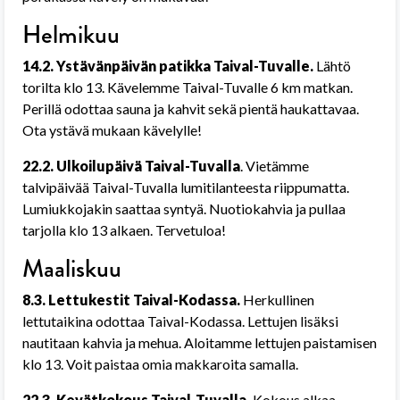
Helmikuu
14.2. Ystävänpäivän patikka Taival-Tuvalle.
Lähtö
torilta klo 13. Kävelemme Taival-Tuvalle 6 km matkan.
Perillä odottaa sauna ja kahvit sekä pientä haukattavaa.
Ota ystävä mukaan kävelylle!
22.2. Ulkoilupäivä Taival-Tuvalla
. Vietämme
talvipäivää Taival-Tuvalla lumitilanteesta riippumatta.
Lumiukkojakin saattaa syntyä. Nuotiokahvia ja pullaa
tarjolla klo 13 alkaen. Tervetuloa!
Maaliskuu
8.3. Lettukestit Taival-Kodassa.
Herkullinen
lettutaikina odottaa Taival-Kodassa. Lettujen lisäksi
nautitaan kahvia ja mehua. Aloitamme lettujen paistamisen
klo 13. Voit paistaa omia makkaroita samalla.
22.3. Kevätkokous Taival-Tuvalla.
Kokous alkaa