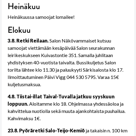
Heinäkuu
Heinäkuussa samoojat lomailee!
Elokuu
3.8.
Retki Reilaan.
Salon Näkövammaiset kutsuu
samoojat viettämään kesäpäivää Salon seurakunnan
leirikeskukseen Kuivastontie 351. Samalla juhlitaan
yhdistyksen 40-vuotista taivalta. Bussikuljetus Salon
torilta lähtee klo 11.30 ja paluukyyti Särkisalosta klo 17.
Ilmoittautuminen Päivi Vigg 044 530 5795. Varaa 15€
kuljetusmaksua.
4.8.
Tiistai-illat Taival-Tuvalla jatkuu syyskuun
loppuun.
Aloitamme klo 18. Ohjelmassa yhdessäoloa
ja
kahvittelua nuotiolla sekä muuta ajankohtaista puuhailua.
Kahvimaksu 1€.
23.8. Pyöräretki Salo-Teijo-Kemiö
ja takaisin n. 100 km